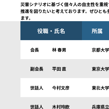
災害シナリオに基づく個々人の自主性を重視
推進を図りたいと考えております。ぜひとも
ます。
役職・氏名
所属
会長 林 春男
京都大
副会長 平田 直
東京大
世話人 今村文彦
東北大
世話人 木村玲欧
兵庫県