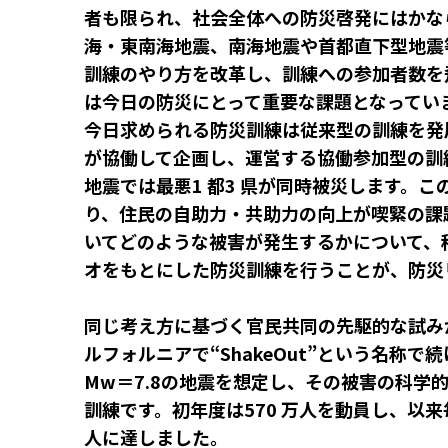
者も限られ、社会全体への防災啓発にはかな
海・東南海地震、南海地震や首都直下型地震
訓練のやり方を改革し、訓練への参加者数を
は今日の防災にとって重要な課題となってい
今日求められる防災訓練は従来型の訓練を発
が協働して企画し、運営する協働参加型の訓
地震では最悪1 都3 県が同時被災します。
り、住民の自助力・共助力の向上が喫緊の課
いてどのような被害が発生するかについて、
オをもとにした防災訓練を行うことが、防災
同じ考え方に基づく官民共同の先駆的な試みが
ルフォルニアで“ShakeOut”という名称
Mw＝7.8の地震を想定し、その被害の科学
訓練です。初年度は570 万人を動員し、以来毎
人に達しました。