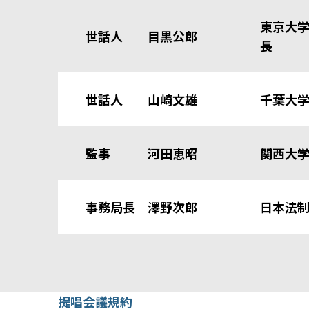
東京大
世話人 目黒公郎
長
世話人 山崎文雄
千葉大
監事 河田恵昭
関西大
事務局長 澤野次郎
日本法
提唱会議規約