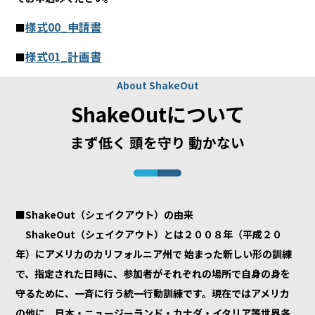
様式00_申請書
■
様式01_計画書
■
About ShakeOut
ShakeOutについて
まず低く 頭を守り 動かない
■ShakeOut（シェイクアウト）の由来
ShakeOut（シェイクアウト）とは２００８年（平成２０
年）にアメリカのカリフォルニア州で 始まった新しい形の訓練
で、指定された日時に、参加者がそれぞれの場所で自身の身を
守るために、一斉に行う統一行動訓練です。現在ではアメリカ
の他に、日本・ニュージーランド・カナダ・イタリア等世界各