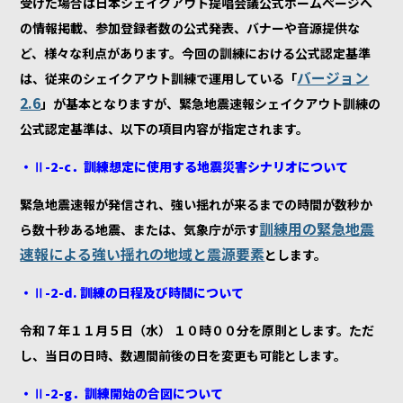
受けた場合は日本シェイクアウト提唱会議公式ホームページへ
の情報掲載、参加登録者数の公式発表、バナーや音源提供な
ど、様々な利点があります。今回の訓練における公式認定基準
バージョン
は、従来のシェイクアウト訓練で運用している「
2.6
」が基本となりますが、緊急地震速報シェイクアウト訓練の
公式認定基準は、以下の項目内容が指定されます。
・Ⅱ-2-c．訓練想定に使用する地震災害シナリオについて
緊急地震速報が発信され、強い揺れが来るまでの時間が数秒か
訓練用の緊急地震
ら数十秒ある地震、または、気象庁が示す
速報による強い揺れの地域と震源要素
とします。
・Ⅱ-2-d. 訓練の日程及び時間について
令和７年１１月５日（水） １０時００分を原則とします。ただ
し、当日の日時、数週間前後の日を変更も可能とします。
・Ⅱ-2-g．訓練開始の合図について