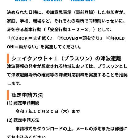
決められた日時に、参加意思表示（事前登録）した参加者が、
家庭、学校、職場など、それぞれの場所で同時刻いっせいに、
身を守る基本行動（「安全行動１－２－３」）として、
『①DROP!＝まず低く』『②COVER!＝頭を守り』『③HOLD
ON!＝動かない』を実施してください。
シェイクアウト＋１（プラスワン）の津波避難
津波警報の発令が想定される地域においては、プラスワンとし
て津波避難場所の確認等の津波対応訓練を実施することを推奨
します。
認定申請方法
(1) 認定申請期間
令和７年１０月３０日（木）まで
(2) 認定申請方法
申請様式をダウンロードの上、メールの添附または郵送に
てお申込みください。