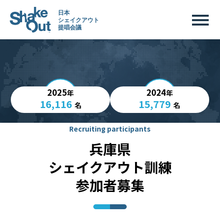
2025
2024
年
年
16,116
15,779
名
名
Recruiting participants
兵庫県
シェイクアウト訓練
参加者募集