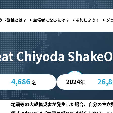
ウト訓練とは？
主催者になるには？
参加しよう！
ダ
eat Chiyoda ShakeO
4,686
26,
2024
年
名
地震等の大規模災害が発生した場合、自分の生命